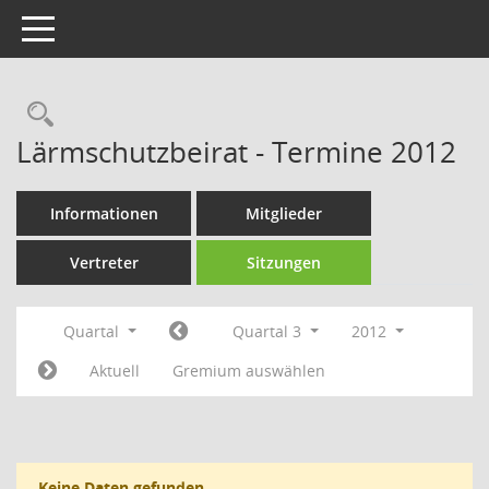
Toggle navigation
Rechercheauswahl
Lärmschutzbeirat - Termine 2012
Informationen
Mitglieder
Vertreter
Sitzungen
Quartal
Quartal 3
2012
Aktuell
Gremium auswählen
Keine Daten gefunden.