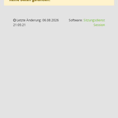
Letzte Änderung: 06.08.2026
Software:
Sitzungsdienst
(Wird in
21:05:21
Session