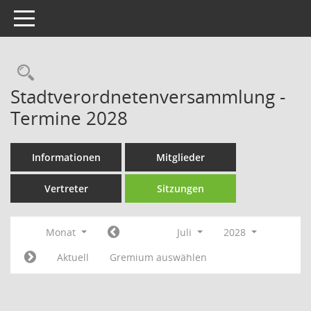
Toggle navigation
Rechercheauswahl
Stadtverordnetenversammlung -
Termine 2028
Informationen
Mitglieder
Vertreter
Sitzungen
Monat
Juli
2028
Aktuell
Gremium auswählen