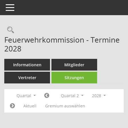
Toggle navigation
Rechercheauswahl
Feuerwehrkommission - Termine
2028
Informationen
Mitglieder
Vertreter
Sitzungen
Quartal
Quartal 2
2028
Aktuell
Gremium auswählen