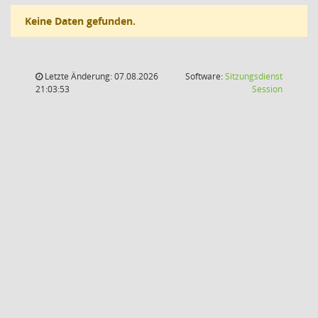
Keine Daten gefunden.
Letzte Änderung: 07.08.2026
Software:
Sitzungsdienst
(Wird in
21:03:53
Session