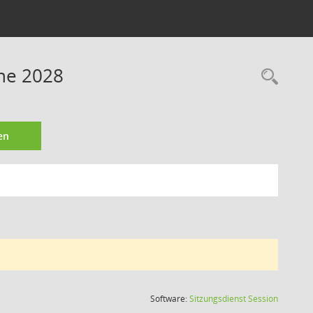
ine 2028
Rec
en
(Wird in
Software:
Sitzungsdienst
Session