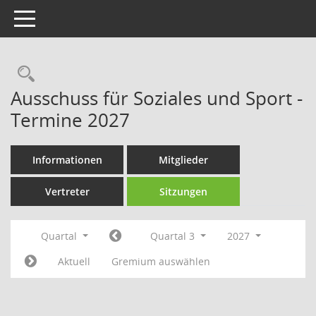
Toggle navigation
Rechercheauswahl
Ausschuss für Soziales und Sport -
Termine 2027
Informationen
Mitglieder
Vertreter
Sitzungen
Quartal
Quartal 3
2027
Aktuell
Gremium auswählen