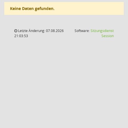
Keine Daten gefunden.
Letzte Änderung: 07.08.2026
Software:
Sitzungsdienst
(Wird in
21:03:53
Session