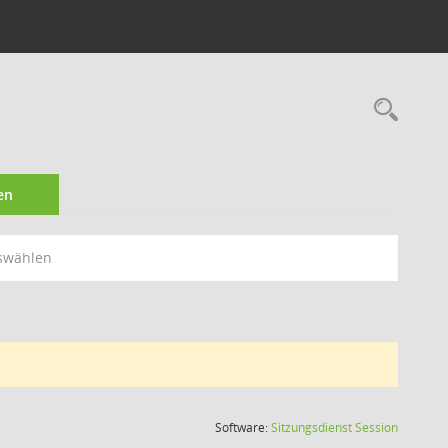
Rec
en
swählen
(Wird in
Software:
Sitzungsdienst
Session