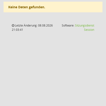
Keine Daten gefunden.
Letzte Änderung: 08.08.2026
Software:
Sitzungsdienst
(Wird in
21:03:41
Session