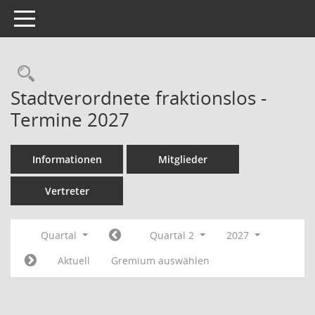
Toggle navigation
Rechercheauswahl
Stadtverordnete fraktionslos -
Termine 2027
Informationen
Mitglieder
Vertreter
Quartal
Quartal 2
2027
Aktuell
Gremium auswählen