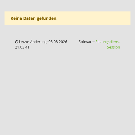
Keine Daten gefunden.
Letzte Änderung: 08.08.2026
Software:
Sitzungsdienst
(Wird in
21:03:41
Session