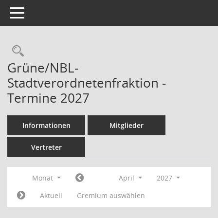
Toggle navigation
Rechercheauswahl
Grüne/NBL-
Stadtverordnetenfraktion -
Termine 2027
Informationen
Mitglieder
Vertreter
Monat
April
2027
Aktuell
Gremium auswählen