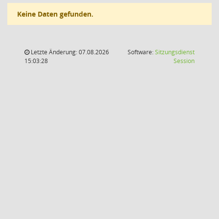
Keine Daten gefunden.
Letzte Änderung: 07.08.2026
Software:
Sitzungsdienst
(Wird in
15:03:28
Session