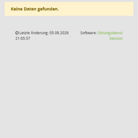
Keine Daten gefunden.
Letzte Änderung: 05.08.2026
Software:
Sitzungsdienst
(Wird in
21:05:57
Session