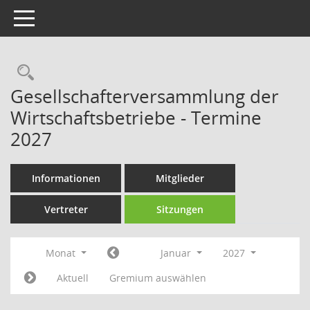
Toggle navigation
Rechercheauswahl
Gesellschafterversammlung der
Wirtschaftsbetriebe - Termine
2027
Informationen
Mitglieder
Vertreter
Sitzungen
Monat
Januar
2027
Aktuell
Gremium auswählen