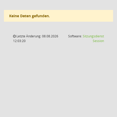
Keine Daten gefunden.
Letzte Änderung: 08.08.2026
Software:
Sitzungsdienst
(Wird in
12:03:20
Session