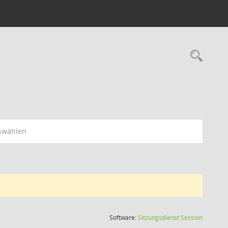
Rec
swählen
(Wird in
Software:
Sitzungsdienst
Session