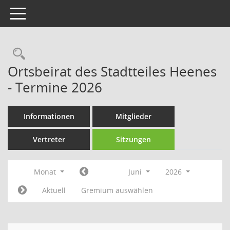
Toggle navigation
Rechercheauswahl
Ortsbeirat des Stadtteiles Heenes
- Termine 2026
Informationen
Mitglieder
Vertreter
Sitzungen
Monat
Juni
2026
Aktuell
Gremium auswählen