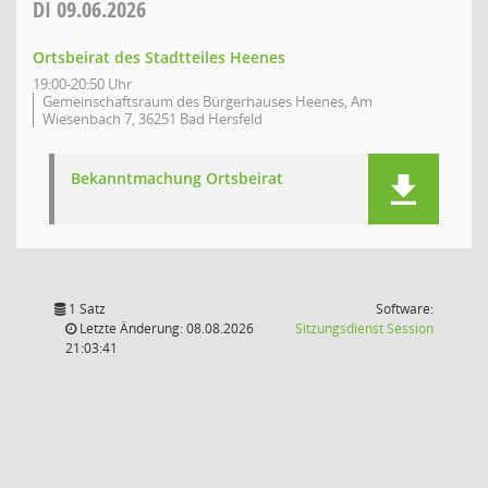
DI
09.06.2026
Ortsbeirat des Stadtteiles Heenes
19:00-20:50 Uhr
Gemeinschaftsraum des Bürgerhauses Heenes, Am
Wiesenbach 7, 36251 Bad Hersfeld
Bekanntmachung Ortsbeirat
1 Satz
Software:
(Wird in
Letzte Änderung: 08.08.2026
Sitzungsdienst
Session
21:03:41