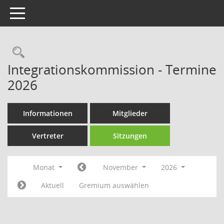
Toggle navigation
Rechercheauswahl
Integrationskommission - Termine
2026
Informationen
Mitglieder
Vertreter
Sitzungen
Monat
November
2026
Aktuell
Gremium auswählen