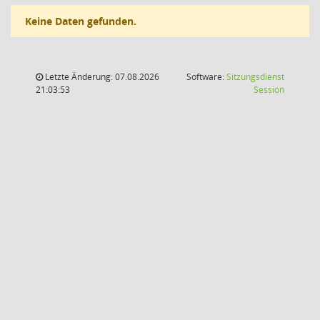
Keine Daten gefunden.
Letzte Änderung: 07.08.2026
Software:
Sitzungsdienst
(Wird in
21:03:53
Session