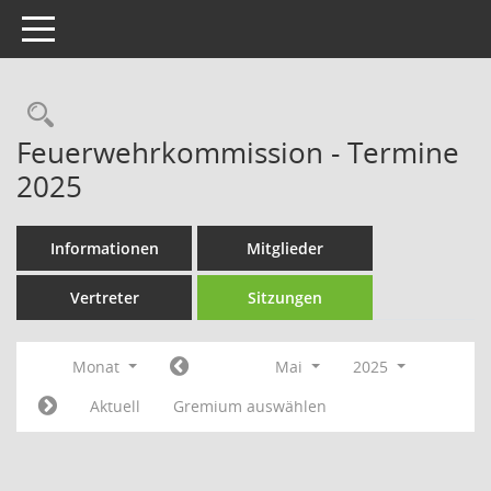
Toggle navigation
Rechercheauswahl
Feuerwehrkommission - Termine
2025
Informationen
Mitglieder
Vertreter
Sitzungen
Monat
Mai
2025
Aktuell
Gremium auswählen