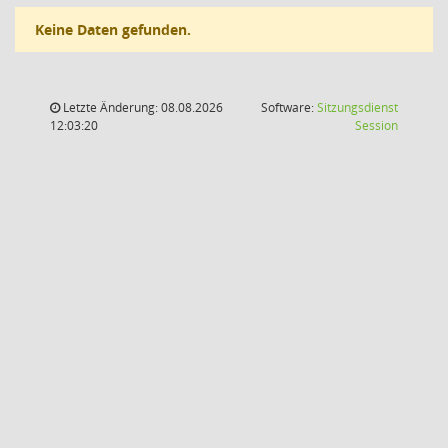
Keine Daten gefunden.
Letzte Änderung: 08.08.2026
Software:
Sitzungsdienst
(Wird in
12:03:20
Session