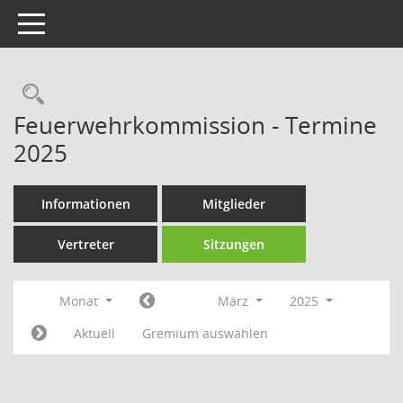
Toggle navigation
Rechercheauswahl
Feuerwehrkommission - Termine
2025
Informationen
Mitglieder
Vertreter
Sitzungen
Monat
März
2025
Aktuell
Gremium auswählen