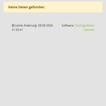
Keine Daten gefunden.
Letzte Änderung: 08.08.2026
Software:
Sitzungsdienst
(Wird in
21:03:41
Session