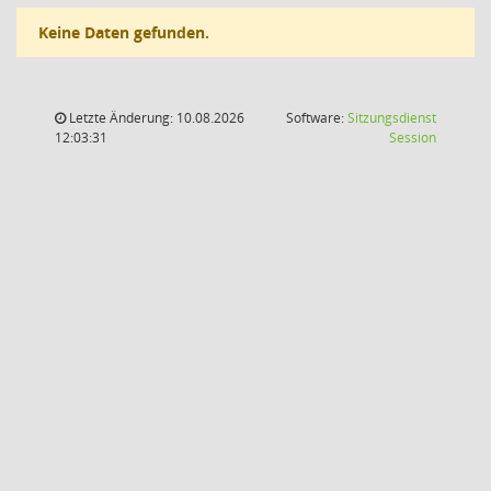
Keine Daten gefunden.
Letzte Änderung: 10.08.2026
Software:
Sitzungsdienst
(Wird in
12:03:31
Session