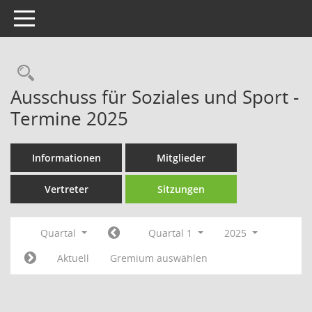
Toggle navigation
Rechercheauswahl
Ausschuss für Soziales und Sport -
Termine 2025
Informationen
Mitglieder
Vertreter
Sitzungen
Quartal
Quartal 1
2025
Aktuell
Gremium auswählen