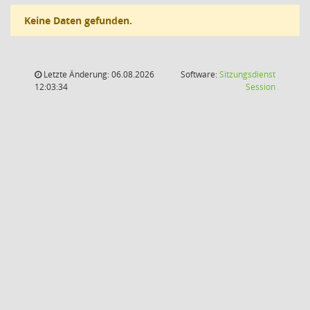
Keine Daten gefunden.
Letzte Änderung: 06.08.2026
Software:
Sitzungsdienst
(Wird in
12:03:34
Session