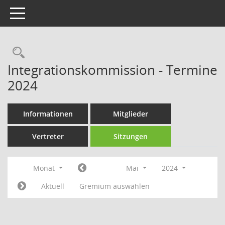
Toggle navigation
Rechercheauswahl
Integrationskommission - Termine
2024
Informationen
Mitglieder
Vertreter
Sitzungen
Monat
Mai
2024
Aktuell
Gremium auswählen