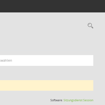
Rec
swählen
(Wird in
Software:
Sitzungsdienst
Session