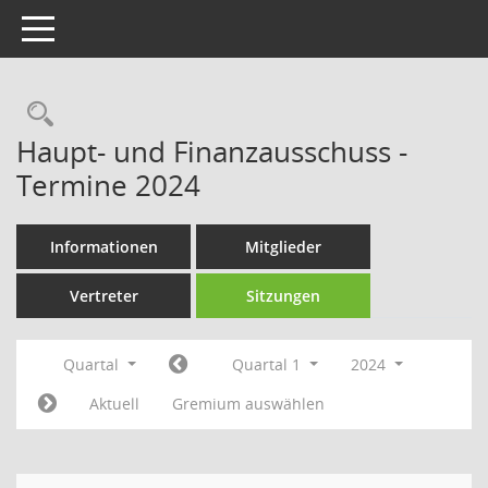
Toggle navigation
Rechercheauswahl
Haupt- und Finanzausschuss -
Termine 2024
Informationen
Mitglieder
Vertreter
Sitzungen
Quartal
Quartal 1
2024
Aktuell
Gremium auswählen