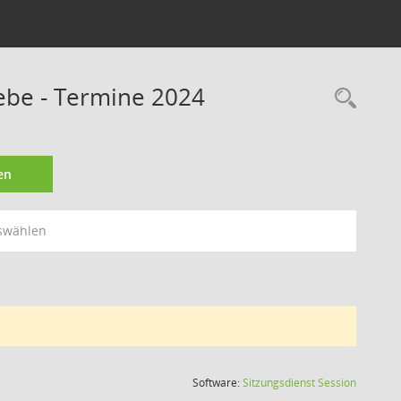
ebe - Termine 2024
Rec
en
swählen
(Wird in
Software:
Sitzungsdienst
Session