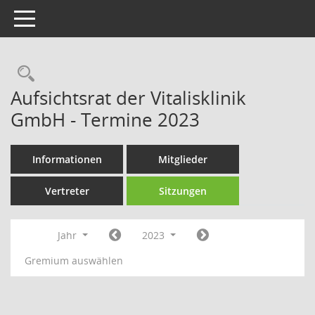
Toggle navigation
Rechercheauswahl
Aufsichtsrat der Vitalisklinik
GmbH - Termine 2023
Informationen
Mitglieder
Vertreter
Sitzungen
Jahr
2023
Gremium auswählen