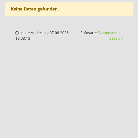
Keine Daten gefunden.
Letzte Änderung: 07.08.2026
Software:
Sitzungsdienst
(Wird in
18:03:13
Session