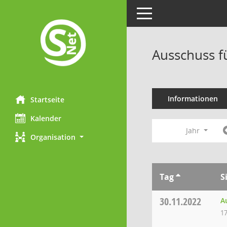
Toggle navigation
Ausschuss f
Informationen
Startseite
Kalender
Jahr
Organisation
Tag
S
30.11.2022
A
17