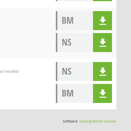
BM
NS
NS
d Hersfeld
BM
(Wird in
Software:
Sitzungsdienst
Session