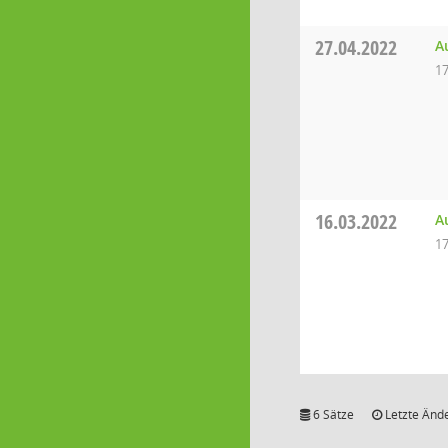
27.04.2022
A
17
16.03.2022
A
17
6 Sätze
Letzte Ände