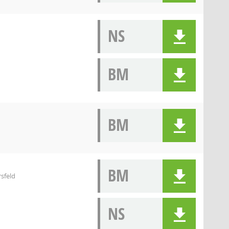
NS
BM
BM
BM
rsfeld
NS