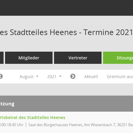
des Stadtteiles Heenes - Termine 202
Mitglieder
Vertreter
Sitzung
August
2021
Aktuell
Gremium au
itzung
rtsbeirat des Stadtteiles Heenes
8:00-18:45 Uhr
Saal des Bürgerhauses Heenes, Am Wiesenbach 7, 36251 Ba