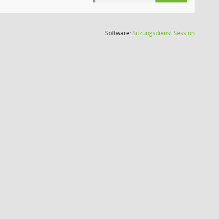
(Wird in
Software:
Sitzungsdienst
Session