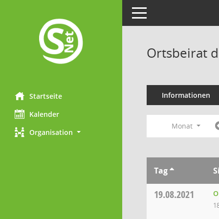
Toggle navigation
Ortsbeirat 
Informationen
Startseite
Kalender
Monat
Organisation
Tag
S
19.08.2021
O
1