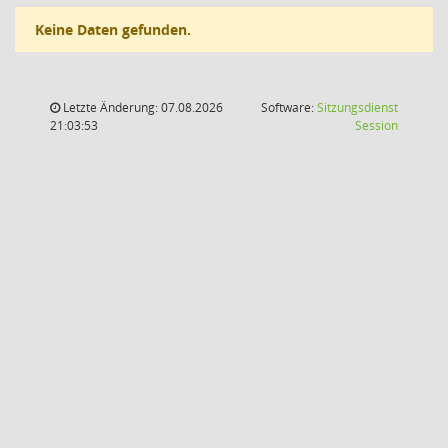
Keine Daten gefunden.
Letzte Änderung: 07.08.2026
Software:
Sitzungsdienst
(Wird in
21:03:53
Session