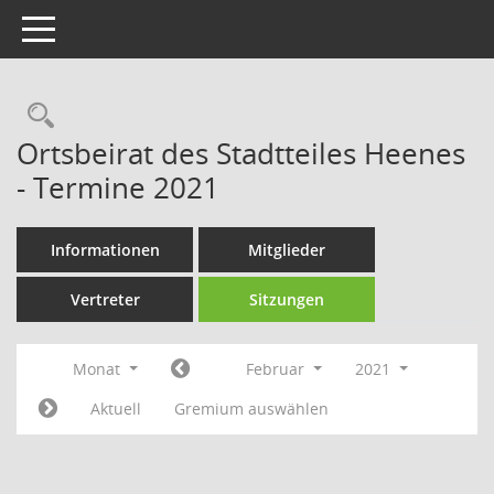
Toggle navigation
Rechercheauswahl
Ortsbeirat des Stadtteiles Heenes
- Termine 2021
Informationen
Mitglieder
Vertreter
Sitzungen
Monat
Februar
2021
Aktuell
Gremium auswählen