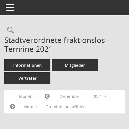
Toggle navigation
Rechercheauswahl
Stadtverordnete fraktionslos -
Termine 2021
Informationen
Mitglieder
Vertreter
Monat
Dezember
2021
Aktuell
Gremium auswählen