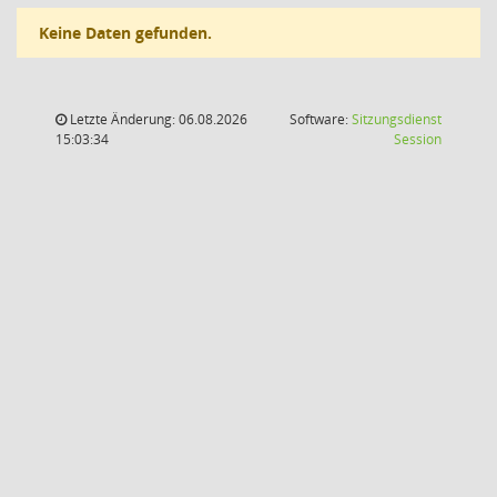
Keine Daten gefunden.
Letzte Änderung: 06.08.2026
Software:
Sitzungsdienst
(Wird in
15:03:34
Session