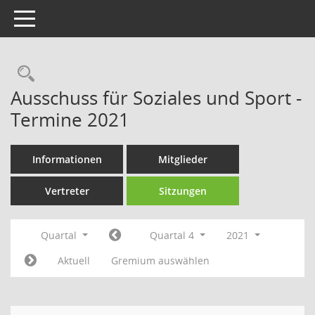
Toggle navigation
Rechercheauswahl
Ausschuss für Soziales und Sport -
Termine 2021
Informationen
Mitglieder
Vertreter
Sitzungen
Quartal
Quartal 4
2021
Aktuell
Gremium auswählen