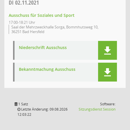
DI
02.11.2021
Ausschuss für Soziales und Sport
17:00-18:21 Uhr
Saal der Mehrzweckhalle Sorga, Bommhutsweg 10,
36251 Bad Hersfeld
Niederschrift Ausschuss
Bekanntmachung Ausschuss
1 Satz
Software:
(Wird in
Letzte Änderung: 09.08.2026
Sitzungsdienst
Session
12:03:22