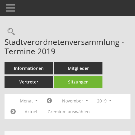
Toggle navigation
Rechercheauswahl
Stadtverordnetenversammlung -
Termine 2019
Informationen
Mitglieder
Vertreter
Sitzungen
Monat
November
2019
Aktuell
Gremium auswählen