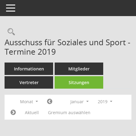
Toggle navigation
Rechercheauswahl
Ausschuss für Soziales und Sport -
Termine 2019
Informationen
Mitglieder
Vertreter
Sitzungen
Monat
Januar
2019
Aktuell
Gremium auswählen