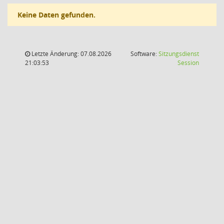
Keine Daten gefunden.
Letzte Änderung: 07.08.2026
Software:
Sitzungsdienst
(Wird in
21:03:53
Session