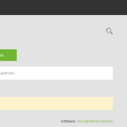
Rec
en
swählen
(Wird in
Software:
Sitzungsdienst
Session