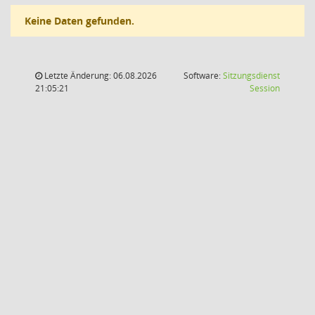
Keine Daten gefunden.
Letzte Änderung: 06.08.2026
Software:
Sitzungsdienst
(Wird in
21:05:21
Session