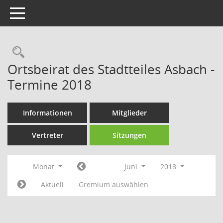
Toggle navigation
Rechercheauswahl
Ortsbeirat des Stadtteiles Asbach -
Termine 2018
Informationen
Mitglieder
Vertreter
Sitzungen
Monat
Juni
2018
Aktuell
Gremium auswählen