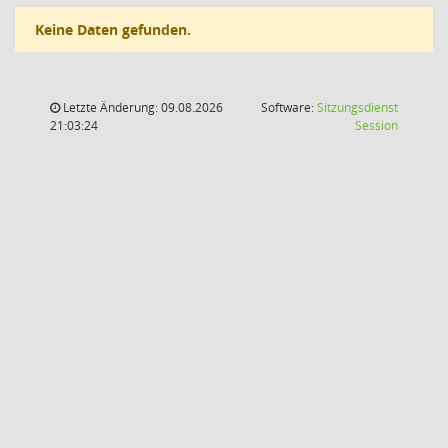
Keine Daten gefunden.
Letzte Änderung: 09.08.2026
Software:
Sitzungsdienst
(Wird in
21:03:24
Session