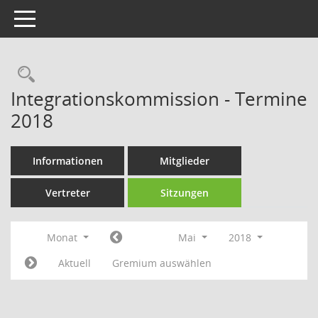
Toggle navigation
Rechercheauswahl
Integrationskommission - Termine
2018
Informationen
Mitglieder
Vertreter
Sitzungen
Monat
Mai
2018
Aktuell
Gremium auswählen