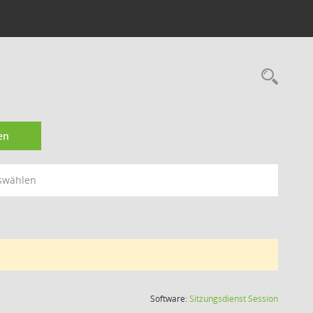
Rec
en
swählen
(Wird in
Software:
Sitzungsdienst
Session