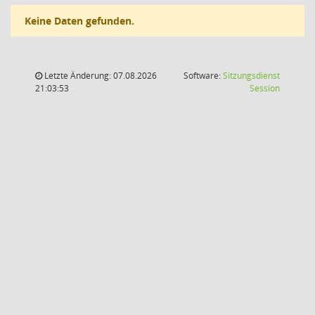
Keine Daten gefunden.
Letzte Änderung: 07.08.2026
Software:
Sitzungsdienst
(Wird in
21:03:53
Session