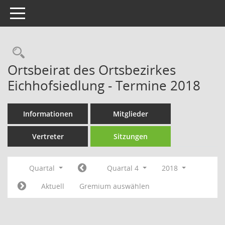
Toggle navigation
Rechercheauswahl
Ortsbeirat des Ortsbezirkes
Eichhofsiedlung - Termine 2018
Informationen
Mitglieder
Vertreter
Sitzungen
Quartal
Quartal 4
2018
Aktuell
Gremium auswählen