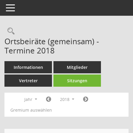
Toggle navigation
Rechercheauswahl
Ortsbeiräte (gemeinsam) -
Termine 2018
Informationen
Mitglieder
Vertreter
Sitzungen
Jahr
2018
Gremium auswählen