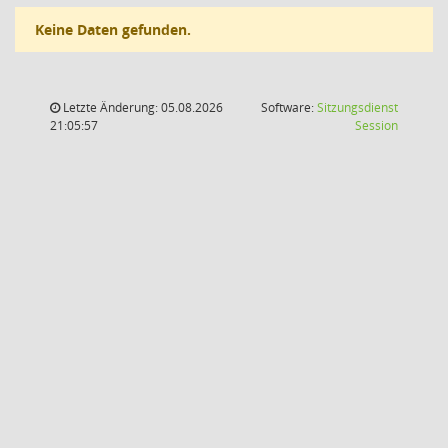
Keine Daten gefunden.
Letzte Änderung: 05.08.2026
Software:
Sitzungsdienst
(Wird in
21:05:57
Session