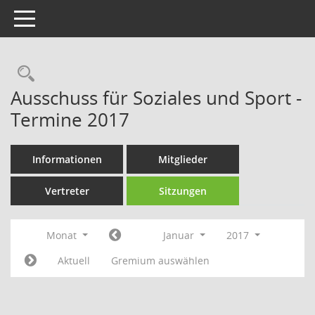
Toggle navigation
Rechercheauswahl
Ausschuss für Soziales und Sport -
Termine 2017
Informationen
Mitglieder
Vertreter
Sitzungen
Monat
Januar
2017
Aktuell
Gremium auswählen