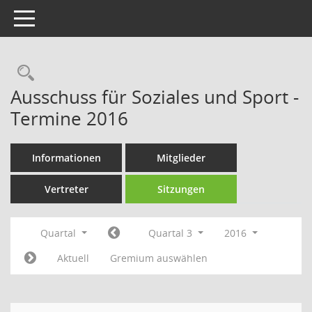
Toggle navigation
Rechercheauswahl
Ausschuss für Soziales und Sport -
Termine 2016
Informationen
Mitglieder
Vertreter
Sitzungen
Quartal
Quartal 3
2016
Aktuell
Gremium auswählen