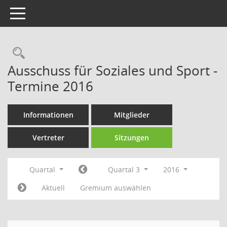
Toggle navigation
Rechercheauswahl
Ausschuss für Soziales und Sport -
Termine 2016
Informationen
Mitglieder
Vertreter
Sitzungen
Quartal
Quartal 3
2016
Aktuell
Gremium auswählen