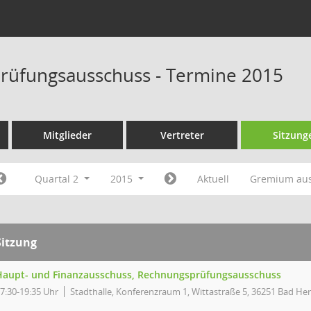
rüfungsausschuss - Termine 2015
Mitglieder
Vertreter
Sitzung
Quartal 2
2015
Aktuell
Gremium au
Sitzung
Haupt- und Finanzausschuss, Rechnungsprüfungsausschuss
7:30-19:35 Uhr
Stadthalle, Konferenzraum 1, Wittastraße 5, 36251 Bad Her