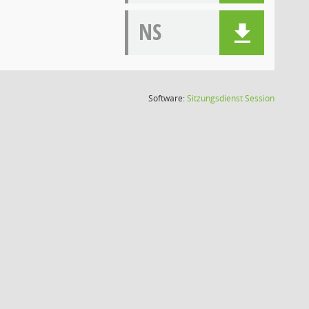
NS
(Wird in
Software:
Sitzungsdienst
Session