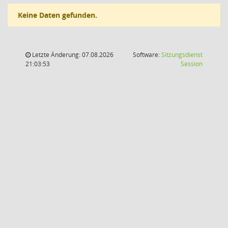
Keine Daten gefunden.
Letzte Änderung: 07.08.2026
Software:
Sitzungsdienst
(Wird in
21:03:53
Session