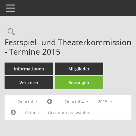
Toggle navigation
Rechercheauswahl
Festspiel- und Theaterkommission
- Termine 2015
Informationen
Mitglieder
Vertreter
Sitzungen
Quartal
Quartal 4
2015
Aktuell
Gremium auswählen