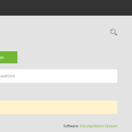
Rec
en
swählen
(Wird in
Software:
Sitzungsdienst
Session