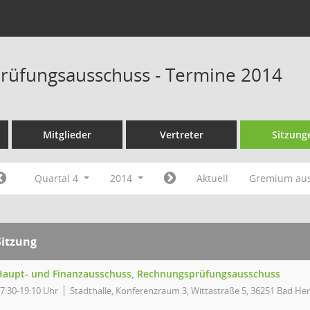
rüfungsausschuss - Termine 2014
Mitglieder
Vertreter
Sitzung
Quartal 4
2014
Aktuell
Gremium au
Sitzung
Haupt- und Finanzausschuss, Rechnungsprüfungsausschuss
7:30-19:10 Uhr
Stadthalle, Konferenzraum 3, Wittastraße 5, 36251 Bad Her