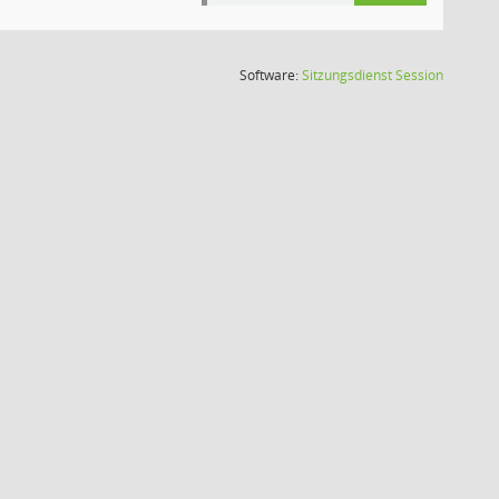
(Wird in
Software:
Sitzungsdienst
Session