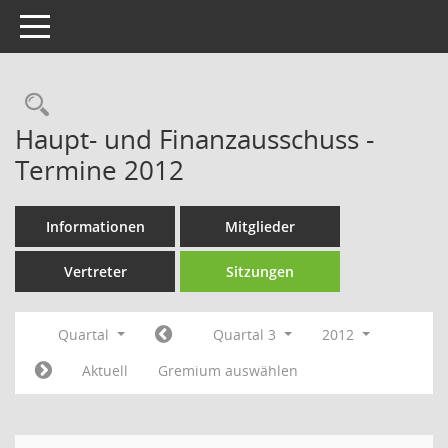
Toggle navigation
Rechercheauswahl
Haupt- und Finanzausschuss -
Termine 2012
Informationen
Mitglieder
Vertreter
Sitzungen
Quartal
Quartal 3
2012
Aktuell
Gremium auswählen