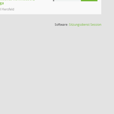
rga
 Hersfeld
(Wird in
Software:
Sitzungsdienst
Session