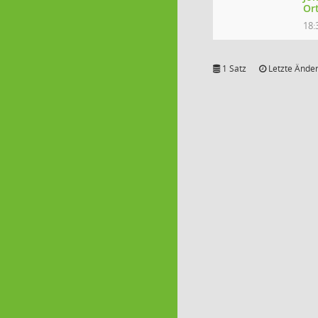
Ort
18:
1 Satz
Letzte Änder