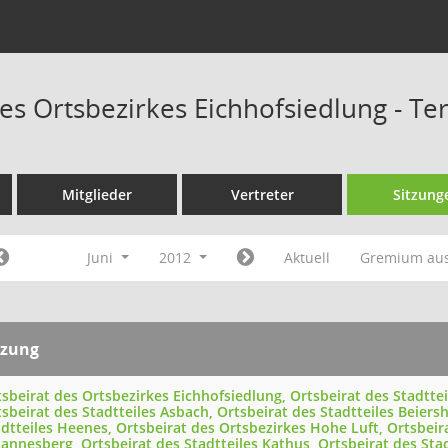
des Ortsbezirkes Eichhofsiedlung - T
Mitglieder
Vertreter
Sitzung
Juni
2012
Aktuell
Gremium au
tzung
sbeirat des Ortsbezirkes Eichhofsiedlung, Ortsbeirat des Stadtte
sbeirat des Stadtteiles Asbach, Ortsbeirat des Stadtteiles Beiers
dtteiles Heenes, Ortsbeirat des Ortsbezirkes Hohe Luft, Ortsbeir
annesberg, Ortsbeirat des Stadtteiles Kathus, Ortsbeirat des Sta