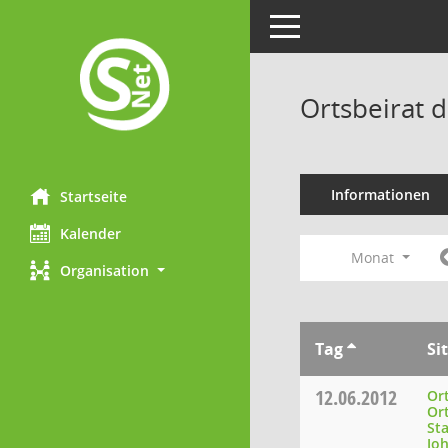
Toggle navigation
Ortsbeirat 
Informationen
Startseite
Kalender
Monat
Organisation
Tag
Si
12.06.2012
Ort
Ort
Sta
Joh