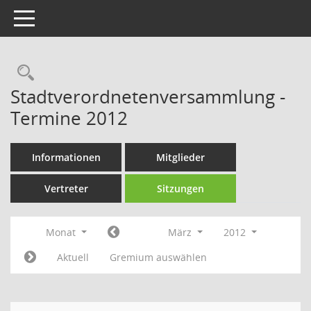
Toggle navigation
Rechercheauswahl
Stadtverordnetenversammlung -
Termine 2012
Informationen
Mitglieder
Vertreter
Sitzungen
Monat
März
2012
Aktuell
Gremium auswählen