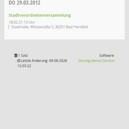
DO
29.03.2012
Stadtverordnetenversammlung
18:02-21:13 Uhr
Stadthalle, Wittastraße 5, 36251 Bad Hersfeld
1 Satz
Software:
(Wird in
Letzte Änderung: 09.08.2026
Sitzungsdienst
Session
12:03:22