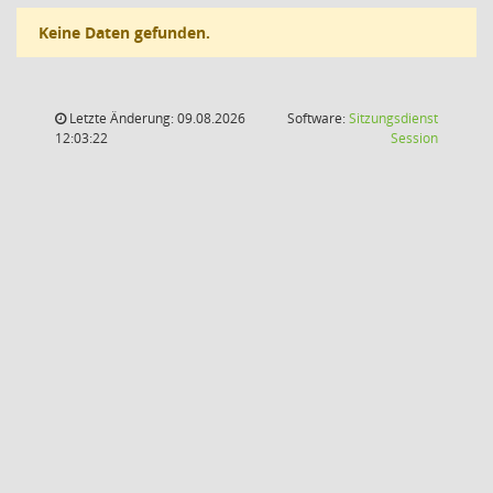
Keine Daten gefunden.
Letzte Änderung: 09.08.2026
Software:
Sitzungsdienst
(Wird in
12:03:22
Session