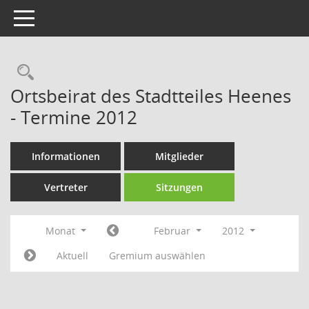
Toggle navigation
Rechercheauswahl
Ortsbeirat des Stadtteiles Heenes
- Termine 2012
Informationen
Mitglieder
Vertreter
Sitzungen
Monat
Februar
2012
Aktuell
Gremium auswählen