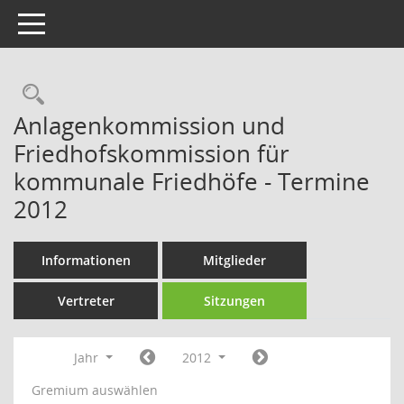
Toggle navigation
Rechercheauswahl
Anlagenkommission und
Friedhofskommission für
kommunale Friedhöfe - Termine
2012
Informationen
Mitglieder
Vertreter
Sitzungen
Jahr
2012
Gremium auswählen