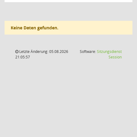
Keine Daten gefunden.
Letzte Änderung: 05.08.2026
Software:
Sitzungsdienst
(Wird in
21:05:57
Session