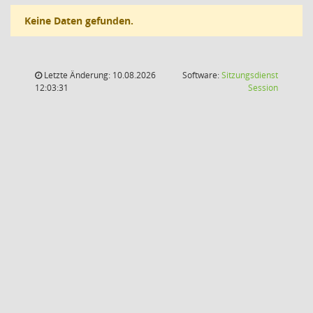
Keine Daten gefunden.
Letzte Änderung: 10.08.2026
Software:
Sitzungsdienst
(Wird in
12:03:31
Session