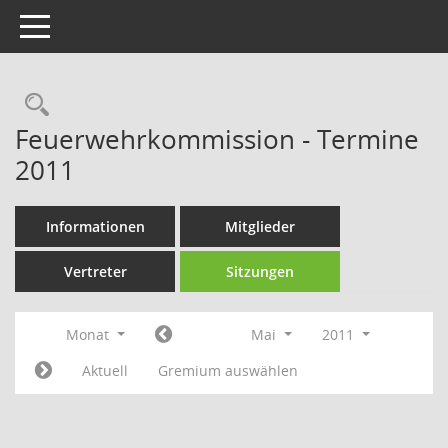
Toggle navigation
Rechercheauswahl
Feuerwehrkommission - Termine
2011
Informationen
Mitglieder
Vertreter
Sitzungen
Monat
Mai
2011
Aktuell
Gremium auswählen