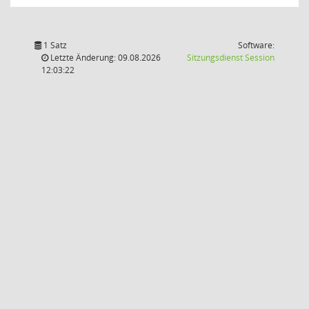
1 Satz
Software:
(Wird in
Letzte Änderung: 09.08.2026
Sitzungsdienst
Session
12:03:22