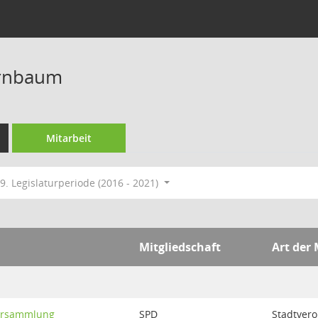
irnbaum
Mitarbeit
9. Legislaturperiode (2016 - 2021)
Mitgliedschaft
Art der 
ersammlung
SPD
Stadtver