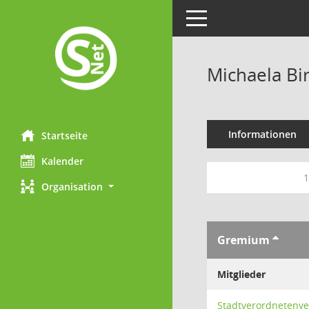
Toggle navigation
Michaela B
Informationen
Startseite
Kalender
1
Organisation
Gremium
Mitglieder
Stadtverordnetenv