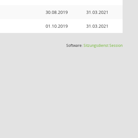
30.08.2019
31.03.2021
01.10.2019
31.03.2021
(Wird in
Software:
Sitzungsdienst
Session